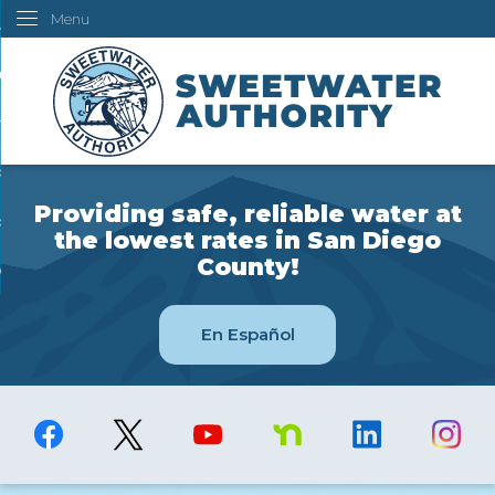
Menu
Skip
ustomers
to
Main
ur Water
Content
ngineering
overning Board
Providing safe, reliable water at
bout Us
the lowest rates in San Diego
County!
ow Do I...
En Español